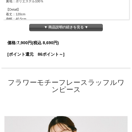
裏地：ポリエステル100％
【Detail】
着丈：120cm
身幅：40.5cm
ウエスト周囲：66cm
▼ 商品説明の続きを見る ▼
袖丈：61cm
※ファスナーなし
【Color】#28 アイボリー/
価格:
7,900円
(税込 8,690円)
【Attention】サイズは平置きサイズとなりますので測り方により誤差が出る場合が
[ポイント還元 86ポイント～]
ございます。 色合いはモニター環境により若干の誤差が出ます。 ライティングや
天候によりモデル画像と物撮り画像のカラーに違いある場合、物撮り画像の方が実
際のカラーに近い状態で撮影されておりますので、そちらを参考にしてくださいま
せ。
フラワーモチーフレースラッフルワ
ンピース