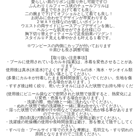
愛らしい肩のリボンは取り外し可能です◎
・洗濯の際、他の物と一緒に洗わないでください。
ふんわりミルフィーユ状のチュールフリルは
・ぬれた状態で他の洗濯物と一緒に重ね合せないでください。
肩まで引き上げて着ても良し、
・湿った状態での摩擦や汗や雨などでぬれた時に色が移る事がありますので十分に
二の腕まで下げてオフショルとして着ても良し！
お好みに合わせてデザインが早変わりする
ご注意ください。
２ＷＡＹ仕様なのが嬉しいポイント♪
・漂白剤及び漂白剤入りの洗剤のご使用は避けてください。
ウエストの両サイドにレースアップデザインを施し、
・洗濯後の乾燥機の使用や長時間放置は避け、形を整えて陰干ししてください。
ヘルシーな肌見せができる仕様に◎
・すべり台・プールサイド等での大きな摩擦は、毛羽立ち・すり切れの原因となり
胸下切り替えディティールで足長効果バツグン！
スタイルＵＰ見えも華やかさも叶える１着です。
ますのでご注意ください。
※ワンピースの内側にカップが付いております
【Material】
※肩ひも長さ調整可能
表地：ポリエステル85％、ポリウレタン15％
チュール部分：ポリエステル100％
【取り扱い注意事項】
・プールに使用されているカルキ(塩素)は、水着を変色させることがあ
裏地：ポリエステル100％
ります。
使用後は真水(水道水)でよくすすぎ、プールの水・海水・サンオイル類
【Detail】
を洗い落としてください。
＜ワンピース＞
(多量にカルキが付着したまま長時間放置しないでください。生地を傷
着丈：62.5cm
める場合があります。)
身幅：34cm
・すすぎ後は軽く絞り、乾いたタオルにはさんだ状態でお持ち帰りくだ
さい。
裾幅：100cm
(使用後にビニール袋などで密閉された状態で放置すると、熱変化によ
ウエスト周囲：62cm
り変色・色落ちする場合があります。)
＜パンツ＞
・洗濯の際、他の物と一緒に洗わないでください。
脇丈(着丈)：28cm
・ぬれた状態で他の洗濯物と一緒に重ね合せないでください。
・湿った状態での摩擦や汗や雨などでぬれた時に色が移る事があります
前股ぐり：22cm
ので十分にご注意ください。
ウエスト周囲：58cm
・漂白剤及び漂白剤入りの洗剤のご使用は避けてください。
・洗濯後の乾燥機の使用や長時間放置は避け、形を整えて陰干ししてく
【Color】#33 ピンク/#20 ネイビー
ださい。
・すべり台・プールサイド等での大きな摩擦は、毛羽立ち・すり切れの
【Attention】サイズは平置きサイズとなりますので測り方により誤差が出る場合が
原因となりますのでご注意ください。
ございます。 色合いはモニター環境により若干の誤差が出ます。 ライティングや