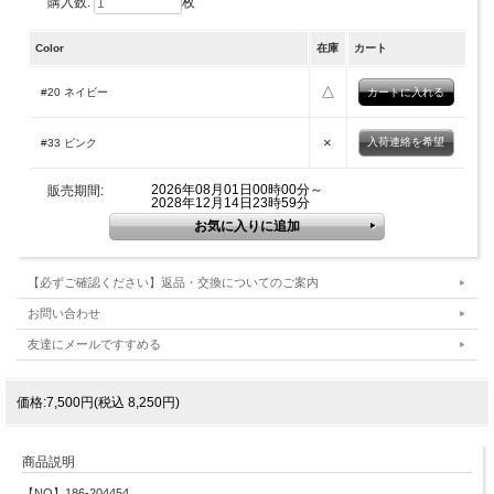
購入数:
枚
Color
在庫
カート
△
#20 ネイビー
×
入荷連絡を希望
#33 ピンク
2026年08月01日00時00分～
販売期間:
2028年12月14日23時59分
【必ずご確認ください】返品・交換についてのご案内
お問い合わせ
友達にメールですすめる
価格:7,500円(税込 8,250円)
商品説明
【NO】186-204454