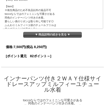
【Item】
※衛生商品のため不良品以外の返品不可
toccoならではのフェミニンな可愛さがある
同色のインナーパンツ付きの水着。
愛らしい肩のリボンは取り外し可能です◎
ふんわりミルフィーユ状のチュールフリルは
肩まで引き上げて着ても良し、
二の腕まで下げてオフショルとして着ても良し！
▼ 商品説明の続きを見る ▼
お好みに合わせてデザインが早変わりする
２ＷＡＹ仕様なのが嬉しいポイント♪
ウエストの両サイドにレースアップデザインを施し、
価格:
7,500円
(税込 8,250円)
ヘルシーな肌見せができる仕様に◎
胸下切り替えディティールで足長効果バツグン！
スタイルＵＰ見えも華やかさも叶える１着です。
[ポイント還元 82ポイント～]
※ワンピースの内側にカップが付いております
※肩ひも長さ調整可能
【取り扱い注意事項】
インナーパンツ付き２ＷＡＹ仕様サイ
・プールに使用されているカルキ(塩素)は、水着を変色させることがあります。
使用後は真水(水道水)でよくすすぎ、プールの水・海水・サンオイル類を洗い落と
ドレースアップミルフィーユチュー
してください。
ル水着
(多量にカルキが付着したまま長時間放置しないでください。生地を傷める場合が
あります。)
・すすぎ後は軽く絞り、乾いたタオルにはさんだ状態でお持ち帰りください。
toccoならではのフェミニンな可愛さがある
(使用後にビニール袋などで密閉された状態で放置すると、熱変化により変色・色
同色のインナーパンツ付きの水着。
落ちする場合があります。)