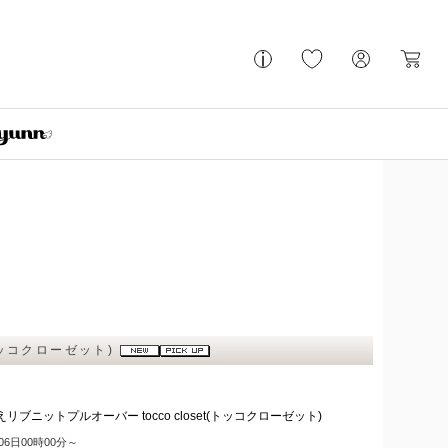
トッコクローゼット)
ニットプルオーバー tocco closet(トッコクローゼット)
月06日00時00分～