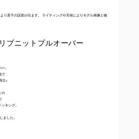
より若干の誤差が出ます。 ライティングや天候によりモデル画像と物
リブニットプルオーバー
バー。
地で
両立♪
との
◎
ドッキング。
、
しました。