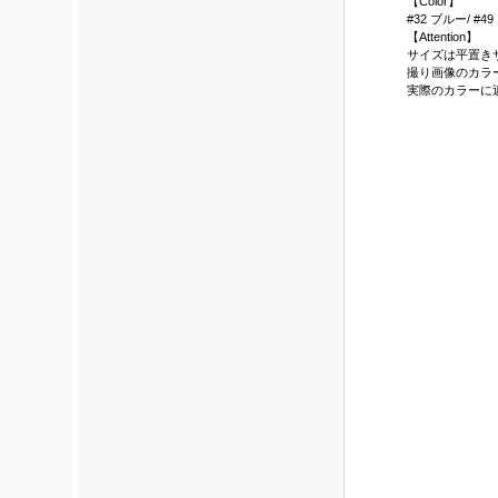
【Color】
#32 ブルー/ #4
【Attention】
サイズは平置き
撮り画像のカラ
実際のカラーに