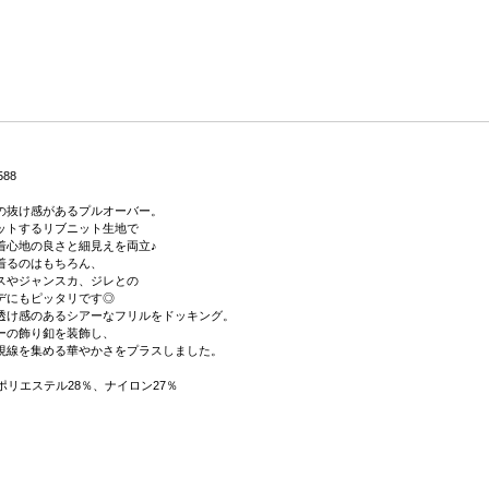
588
の抜け感があるプルオーバー。
ットするリブニット生地で
着心地の良さと細見えを両立♪
着るのはもちろん、
スやジャンスカ、ジレとの
デにもピッタリです◎
透け感のあるシアーなフリルをドッキング。
ーの飾り釦を装飾し、
視線を集める華やかさをプラスしました。
ポリエステル28％、ナイロン27％