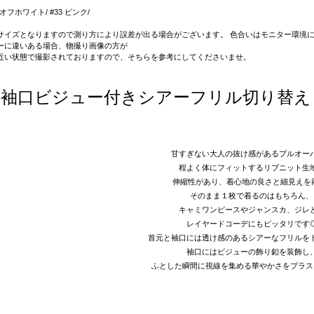
9 オフホワイト/ #33 ピンク/
サイズとなりますので測り方により誤差が出る場合がございます。 色合いはモニター環境に
ーに違いある場合、物撮り画像の方が
近い状態で撮影されておりますので、そちらを参考にしてくださいませ。
袖口ビジュー付きシアーフリル切り替え
甘すぎない大人の抜け感があるプルオー
程よく体にフィットするリブニット生
伸縮性があり、着心地の良さと細見えを
そのまま１枚で着るのはもちろん、
キャミワンピースやジャンスカ、ジレ
レイヤードコーデにもピッタリです
首元と袖口には透け感のあるシアーなフリルを
袖口にはビジューの飾り釦を装飾し
ふとした瞬間に視線を集める華やかさをプラス