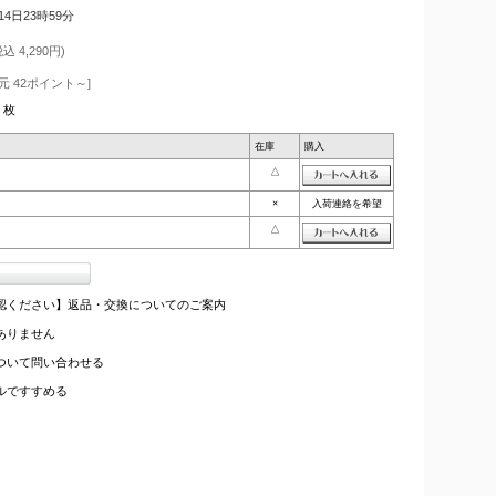
14日23時59分
込 4,290円)
元 42ポイント～]
枚
在庫
購入
△
×
入荷連絡を希望
△
認ください】返品・交換についてのご案内
ありません
ついて問い合わせる
ルですすめる