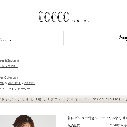
loset＆Suyunn）
et＆Suyunn）
nitCollection
ival
>
2026新作
>
2月新作
ス
>
ニット／セーター
きシアーフリル切り替えリブニットプルオーバー tocco closet(
袖口ビジュー付きシアーフリル切り替えリブ
販売期間:
2026年02