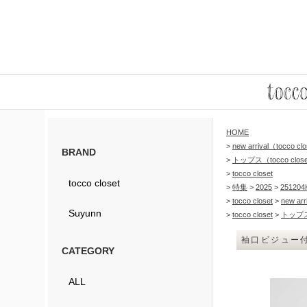
HOME
>
new arrival（tocco c
BRAND
>
トップス（tocco clos
>
tocco closet
tocco closet
>
特集
>
2025
>
251204K
>
tocco closet
>
new arr
Suyunn
>
tocco closet
>
トップ
袖口ビジュー付
CATEGORY
ALL