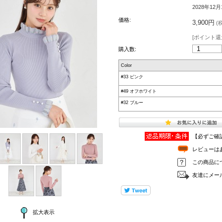
2028年12月
価格:
3,900円
(税
[ポイント還
購入数:
Color
#33 ピンク
#49 オフホワイト
#32 ブルー
【必ずご確
レビューは
この商品に
友達にメー
拡大表示