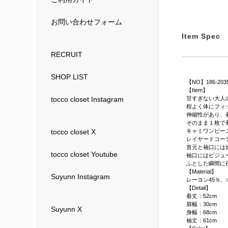
お問い合わせフォーム
Item Spec
RECRUIT
SHOP LIST
【NO】186-203
【Item】
甘すぎない大人
tocco closet Instagram
程よく体にフィ
伸縮性があり、
そのまま１枚で
キャミワンピー
tocco closet X
レイヤードコー
首元と袖口には
tocco closet Youtube
袖口にはビジュ
ふとした瞬間に
【Material】
Suyunn Instagram
レーヨン45％、
【Detail】
着丈：52cm
肩幅：30cm
Suyunn X
身幅：68cm
袖丈：61cm