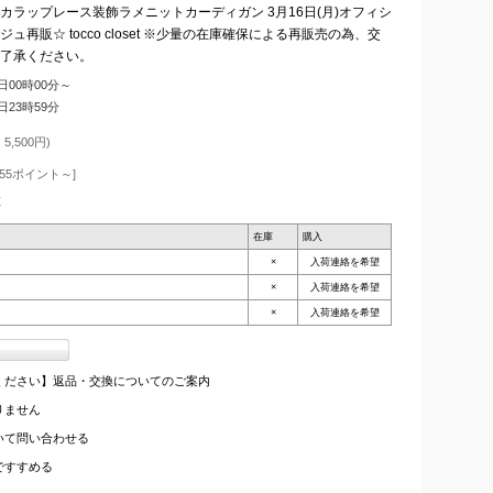
ラップレース装飾ラメニットカーディガン 3月16日(月)オフィシ
販☆ tocco closet ※少量の在庫確保による再販売の為、交
了承ください。
6日00時00分～
4日23時59分
5,500円)
55ポイント～]
枚
在庫
購入
×
入荷連絡を希望
×
入荷連絡を希望
×
入荷連絡を希望
ください】返品・交換についてのご案内
りません
いて問い合わせる
ですすめる