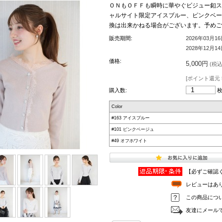
ＯＮもＯＦＦも瞬時に華やぐビジュー釦スカ
ャルサイト限定アイスブルー、ピンクベージュ再
換は出来かねる場合がございます。予めご
販売期間:
2026年03月1
2028年12月1
価格:
5,000円
(税込 
[ポイント還元 
購入数:
Color
#163 アイスブルー
#101 ピンクベージュ
#49 オフホワイト
【必ずご確認
レビューはあ
この商品につ
友達にメール