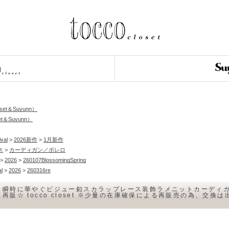
loset＆Suyunn）
et＆Suyunn）
ival
>
2026新作
>
1月新作
ス
>
カーディガン／ボレロ
>
2026
>
260107BlossomingSpring
al
>
2026
>
260316re
も瞬時に華やぐビジュー釦スカラップレース装飾ラメニットカーディガン
再販☆ tocco closet ※少量の在庫確保による再販売の為、