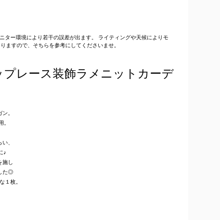
はモニター環境により若干の誤差が出ます。 ライティングや天候によりモ
おりますので、そちらを参考にしてくださいませ。
ップレース装飾ラメニットカーデ
ガン。
用。
らい、
に♪
を施し
した◎
な１枚。