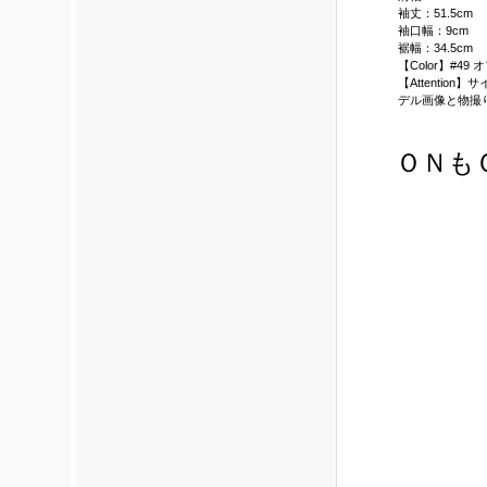
袖丈：51.5cm
袖口幅：9cm
裾幅：34.5cm
【Color】#49
【Attenti
デル画像と物撮
ＯＮも