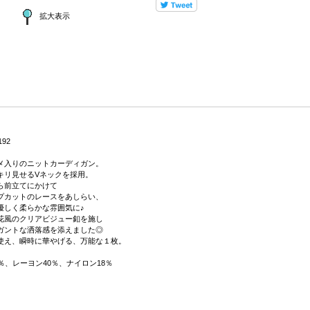
拡大表示
192
メ入りのニットカーディガン。
キリ見せるVネックを採用。
ら前立てにかけて
プカットのレースをあしらい、
優しく柔らかな雰囲気に♪
花風のクリアビジュー釦を施し
ガントな洒落感を添えました◎
使え、瞬時に華やげる、万能な１枚。
％、レーヨン40％、ナイロン18％