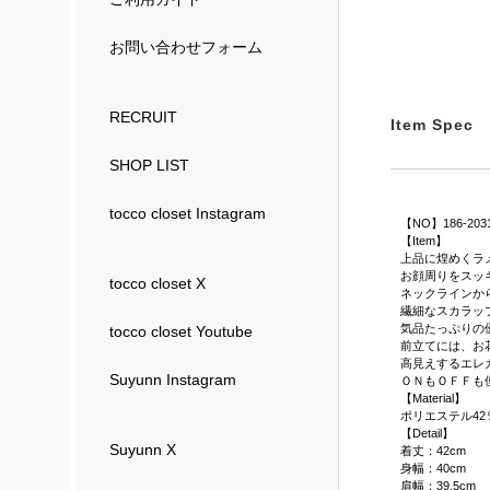
お問い合わせフォーム
RECRUIT
Item Spec
SHOP LIST
tocco closet Instagram
【NO】186-203
【Item】
上品に煌めくラ
お顔周りをスッ
tocco closet X
ネックラインか
繊細なスカラッ
気品たっぷりの
tocco closet Youtube
前立てには、お
高見えするエレ
Suyunn Instagram
ＯＮもＯＦＦも
【Material】
ポリエステル42
【Detail】
Suyunn X
着丈：42cm
身幅：40cm
肩幅：39.5cm