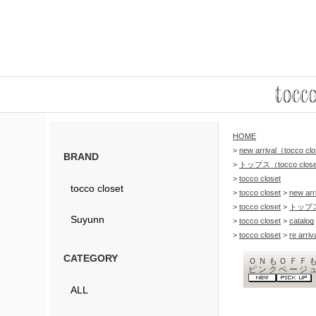
HOME
>
new arrival（tocco c
BRAND
>
トップス（tocco clos
>
tocco closet
tocco closet
>
tocco closet
>
new arr
>
tocco closet
>
トップ
Suyunn
>
tocco closet
>
catalog
>
tocco closet
>
re arriv
CATEGORY
ＯＮもＯＦＦ
ピンクベージュ
ALL