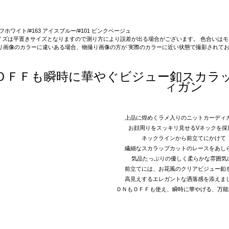
 オフホワイト/#163 アイスブルー/#101 ピンクベージュ
on】サイズは平置きサイズとなりますので測り方により誤差が出る場合がございます。 色合い
り画像のカラーに違いある場合、物撮り画像の方が 実際のカラーに近い状態で撮影されて
ＯＦＦも瞬時に華やぐビジュー釦スカラ
ィガン
上品に煌めくラメ入りのニットカーディ
お顔周りをスッキリ見せるVネックを採
ネックラインから前立てにかけて
繊細なスカラップカットのレースをあし
気品たっぷりの優しく柔らかな雰囲気
前立てには、お花風のクリアビジュー釦
高見えするエレガントな洒落感を添えま
ＯＮもＯＦＦも使え、瞬時に華やげる、万能