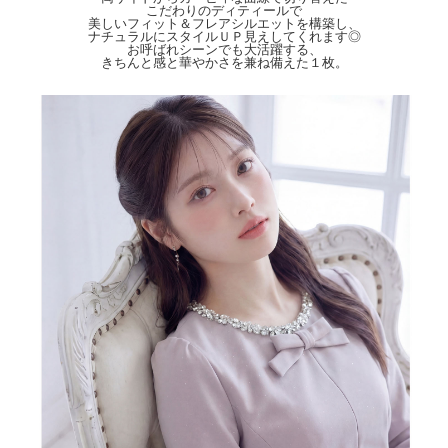
【Attention】
こだわりのディティールで
美しいフィット＆フレアシルエットを構築し、
サイズは平置きサイズとなりますので測り方により誤差が出る場合がございます。
ナチュラルにスタイルＵＰ見えしてくれます◎
色合いはモニター環境により若干の誤差が出ます。 ライティングや天候によりモ
お呼ばれシーンでも大活躍する、
デル画像と物撮り画像のカラーに違いある場合、物撮り画像の方が
きちんと感と華やかさを兼ね備えた１枚。
実際のカラーに近い状態で撮影されておりますので、そちらを参考にしてください
ませ。