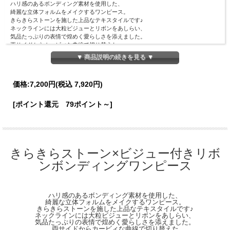
ハリ感のあるボンディング素材を使用した、
綺麗な立体フォルムをメイクするワンピース。
きらきらストーンを施した上品なテキスタイルです♪
ネックラインには大粒ビジューとリボンをあしらい、
気品たっぷりの表情で煌めく愛らしさを添えました。
両サイドからカービィな曲線で切り替えた
こだわりのディティールで
▼ 商品説明の続きを見る ▼
美しいフィット＆フレアシルエットを構築し、
ナチュラルにスタイルＵＰ見えしてくれます◎
お呼ばれシーンでも大活躍する、
価格:
7,200円
(税込 7,920円)
きちんと感と華やかさを兼ね備えた１枚。
【Material】
[ポイント還元 79ポイント～]
表地：ポリエステル95％、ポリウレタン5％
裏地：ポリエステル100％
【Detail】
総丈：88cm
身幅：45cm
きらきらストーン×ビジュー付きリボ
肩幅：33cm
ンボンディングワンピース
袖丈：52cm
袖口幅：11.5cm
裾幅：110cm
ウエスト周囲：72cm
ハリ感のあるボンディング素材を使用した、
※後ろファスナーあり
綺麗な立体フォルムをメイクするワンピース。
きらきらストーンを施した上品なテキスタイルです♪
【Color】
ネックラインには大粒ビジューとリボンをあしらい、
#05 ブラック/#157 アイスグレー
気品たっぷりの表情で煌めく愛らしさを添えました。
両サイドからカービィな曲線で切り替えた