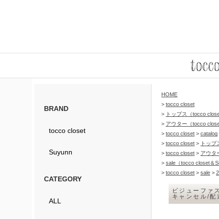
HOME
>
tocco closet
BRAND
>
トップス（tocco clos
>
アウター（tocco clos
tocco closet
>
tocco closet
>
catalog
>
tocco closet
>
トップ
Suyunn
>
tocco closet
>
アウタ
>
sale（tocco closet＆
>
tocco closet
>
sale
>
2
CATEGORY
ビジューファス
キャンセル/
ALL