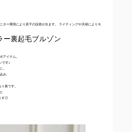
はモニター環境により若干の誤差が出ます。 ライティングや天候によりモ
ラー裏起毛ブルゾン
コラボアイテム。
ンです♪
に。
込み、
。
る１枚です。
と
ます◎