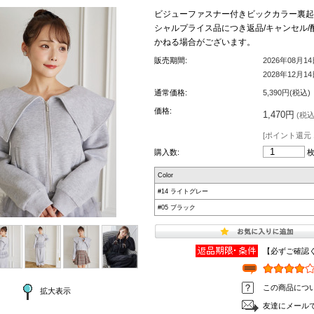
ビジューファスナー付きビックカラー裏起毛ブルゾン
シャルプライス品につき返品/キャンセル/
かねる場合がございます。
販売期間:
2026年08月1
2028年12月1
通常価格:
5,390円(税込)
価格:
1,470円
(税込 
[ポイント還元 
購入数:
Color
#14 ライトグレー
#05 ブラック
【必ずご確認
この商品につ
拡大表示
友達にメール