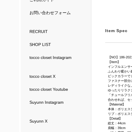
お問い合わせフォーム
Item Spec
RECRUIT
SHOP LIST
tocco closet Instagram
【NO】186-202
【Item】
インフルエンサー@
ふんわり暖かい
tocco closet X
ビックカラーで
ファスナー部分
レディライクな
tocco closet Youtube
ゆったりリラク
「チュールフリ
合わせれば、セ
Suyunn Instagram
【Material】
本体：ポリエステ
リブ：ポリエステ
【Detail】
Suyunn X
総丈：44cm
肩幅：39cm