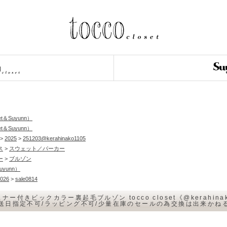
et＆Suyunn）
et＆Suyunn）
>
2025
>
251203@kerahinako1105
ス
>
スウェット／パーカー
ー
>
ブルゾン
Suyunn）
026
>
sale0814
ナー付きビックカラー裏起毛ブルゾン tocco closet《@kerahi
配送日指定不可/ラッピング不可/少量在庫のセールの為交換は出来か