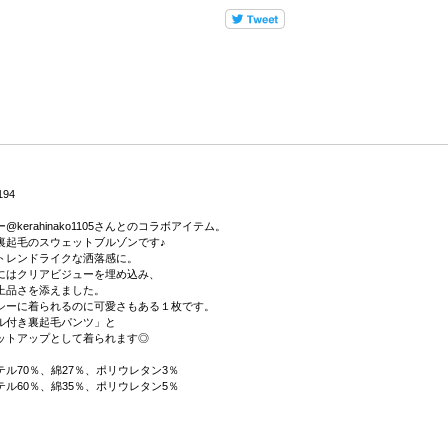
194
kerahinako1105さんとのコラボアイテム。
裏起毛のスウェットブルゾンです♪
トレンドライクな洒落感に。
にはクリアビジューを埋め込み、
上品さを添えました。
シーに着られるのに可愛さもある１枚です。
ル付き裏起毛パンツ」
と
ットアップとして着られます◎
ル70％、綿27％、ポリウレタン3％
ル60％、綿35％、ポリウレタン5％