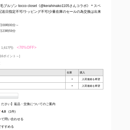
 tocco closet《@kerahinako1105さんコラボ》＊スペ
配送日指定不可/ラッピング不可/少量在庫のセールの為交換は出来
4日00時00分～
4日23時59分
<70%OFF>
1,617円)
16ポイント～]
枚
在庫
購入
×
入荷連絡を希望
×
入荷連絡を希望
ください】返品・交換についてのご案内
4.0
(1件)
いて問い合わせる
ですすめる