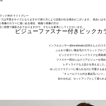
cm
 ブラック/#14 ライトグレー
on】サイズは平置きサイズとなりますので測り方により誤差が出る場合がございます。 色合い
り画像のカラーに違いある場合、物撮り画像の方が
近い状態で撮影されておりますので、そちらを参考にしてくださいませ。
ビジューファスナー付きビックカ
インフルエンサー@kerahinako1105さんとの
ふんわり暖かい裏起毛のスウェットブルゾ
ビックカラーでトレンドライクな洒落感
ファスナー部分にはクリアビジューを埋め
レディライクな上品さを添えました
ゆったりリラクシーに着られるのに可愛さもあ
「チュールフリル付き裏起毛パンツ」
合わせれば、セットアップとして着られ