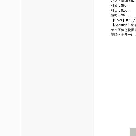
バスト周囲：92
袖丈：58cm
袖口：9.5cm
裾幅：36cm
【Color】#05
【Attenti
デル画像と物撮
実際のカラーに