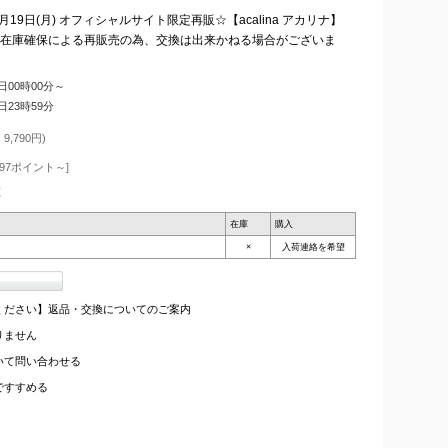
9日(月) オフィシャルサイト限定再販☆【acalina アカリナ】
)※少量の在庫確保による再販売の為、交換は出来かねる場合がございま
9日00時00分～
4日23時59分
9,790円)
97ポイント～]
枚
在庫
購入
×
入荷連絡を希望
ください】返品・交換についてのご案内
りません
いて問い合わせる
ですすめる