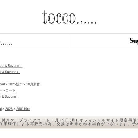
loset＆Suyunn）
et＆Suyunn）
ival
>
2025新作
>
10月新作
ー
>
コート
oset＆Suyunn）
al
>
2026
>
260119re
きケープライクコート 1月19日(月) オフィシャルサイト限定再販☆【aca
の在庫確保による再販売の為、交換は出来かねる場合がございます。