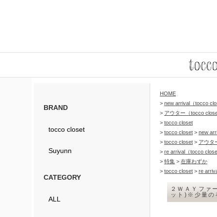
HOME
>
new arrival（tocco c
BRAND
>
アウター（tocco clos
>
tocco closet
tocco closet
>
tocco closet
>
new arr
>
tocco closet
>
アウタ
Suyunn
>
re arrival（tocco cl
>
特集
>
在庫わずか
>
tocco closet
>
re arriv
CATEGORY
２ＷＡＹファー付
ット)※少量
ALL