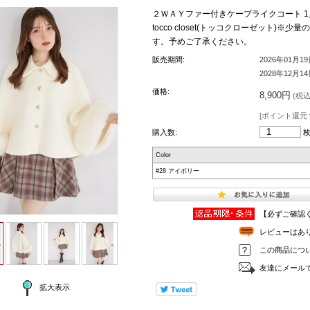
２ＷＡＹファー付きケープライクコート 1月1
tocco closet(トッコクローゼット
す。予めご了承ください。
販売期間:
2026年01月1
2028年12月1
価格:
8,900円
(税込 
[ポイント還元 
購入数:
Color
#28 アイボリー
【必ずご確認
レビューはあ
この商品につ
友達にメール
拡大表示