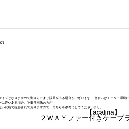
971
サイズとなりますので測り方により誤差が出る場合がございます。 色合いはモニター環境に
ーに違いある場合、物撮り画像の方が
近い状態で撮影されておりますので、そちらを参考にしてくださいませ。
【acalina】
２ＷＡＹファー付きケープ