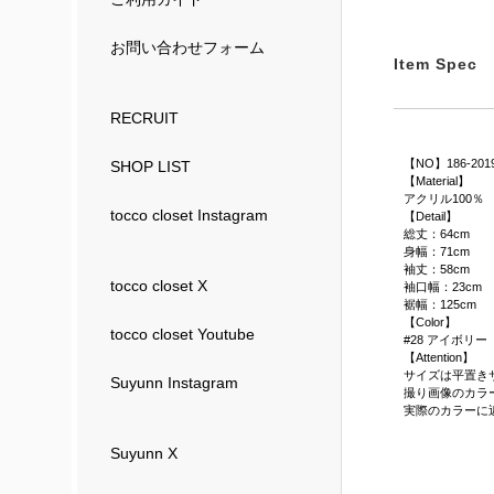
お問い合わせフォーム
Item Spec
RECRUIT
【NO】186-201
SHOP LIST
【Material】
アクリル100％
tocco closet Instagram
【Detail】
総丈：64cm
身幅：71cm
袖丈：58cm
tocco closet X
袖口幅：23cm
裾幅：125cm
【Color】
tocco closet Youtube
#28 アイボリー
【Attention】
サイズは平置き
Suyunn Instagram
撮り画像のカラ
実際のカラーに
Suyunn X