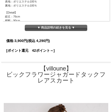
表地：ポリエステル100％
裏地：ポリエステル100％
【Detail】
総丈：76cm
裾幅：90cm
ウエスト周囲：69cm
▼ 商品説明の続きを見る ▼
※サイドファスナーあり
※ウエスト後ろゴム仕様
【Color】
価格:
3,900円
(税込 4,290円)
#05 ブラック/
[ポイント還元 42ポイント～]
【Attention】
サイズは平置きサイズとなりますので測り方により誤差が出る場合がございます。
色合いはモニター環境により若干の誤差が出ます。 ライティングや天候によりモ
デル画像と物撮り画像のカラーに違いある場合、物撮り画像の方が
実際のカラーに近い状態で撮影されておりますので、そちらを参考にしてください
【villoune】
ませ。
ビックフラワージャガードタックフ
レアスカート