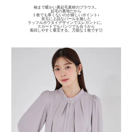
サイズは平置きサイズとなりますので測り方により誤差が出る場合がございます。
色合いはモニター環境により若干の誤差が出ます。 ライティングや天候によりモ
袖まで暖かい裏起毛素材のブラウス。
デル画像と物撮り画像のカラーに違いある場合、物撮り画像の方が
起毛の裏地だから
実際のカラーに近い状態で撮影されておりますので、そちらを参考にしてください
１枚でも寒くないのが嬉しいポイント♪
首元に上品なパールを施した
ませ。
ラッフルボウタイデザインでエレガントに。
スカートでもパンツでも合うから
着回しやすく重宝する、万能な１枚です◎