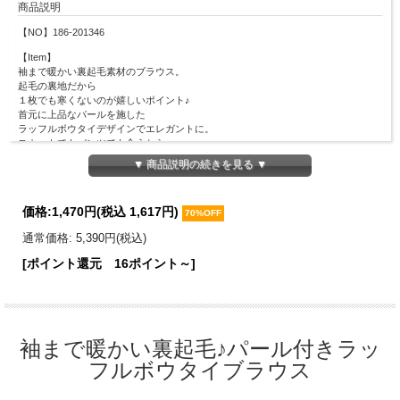
商品説明
【NO】186-201346
【Item】
袖まで暖かい裏起毛素材のブラウス。
起毛の裏地だから
１枚でも寒くないのが嬉しいポイント♪
首元に上品なパールを施した
ラッフルボウタイデザインでエレガントに。
スカートでもパンツでも合うから
着回しやすく重宝する、万能な１枚です◎
▼ 商品説明の続きを見る ▼
【Material】
表地：ポリエステル100％
価格:
1,470円
(税込 1,617円)
裏地：ポリエステル95％、ポリウレタン5％
70%OFF
【Detail】
通常価格: 5,390円(税込)
総丈：58cm
[ポイント還元 16ポイント～]
身幅：44cm
肩幅：31cm
袖丈：58.5cm
袖口幅：10cm
裾幅：53cm
袖まで暖かい裏起毛♪パール付きラッ
【Color】
#140 アイスグレー/#49 オフホワイト/#205 バーガンディ
フルボウタイブラウス
【Attention】