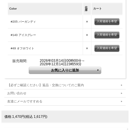
在
Color
カート
庫
×
入荷連絡を希望
#205 バーガンディ
×
入荷連絡を希望
#140 アイスグレー
×
入荷連絡を希望
#49 オフホワイト
2026年03月14日00時00分～
販売期間:
2028年12月14日23時59分
【必ずご確認ください】返品・交換についてのご案内
お問い合わせ
友達にメールですすめる
価格:1,470円(税込 1,617円)