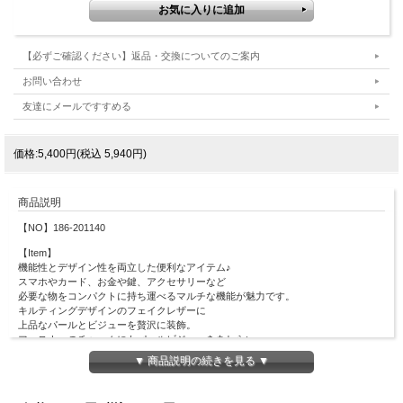
【必ずご確認ください】返品・交換についてのご案内
お問い合わせ
友達にメールですすめる
価格:5,400円(税込 5,940円)
商品説明
【NO】186-201140
【Item】
機能性とデザイン性を両立した便利なアイテム♪
スマホやカード、お金や鍵、アクセサリーなど
必要な物をコンパクトに持ち運べるマルチな機能が魅力です。
キルティングデザインのフェイクレザーに
上品なパールとビジューを贅沢に装飾。
ファスナーのチャームにもパールビジューをあしらい、
高見えするエレガントな洒落感を添えました◎
▼ 商品説明の続きを見る ▼
取り外し可能なショルダーにはチュールフリルを施し、
アクセサリー感覚で身につけられる大人可愛いデザインに。
コーデのアクセントにもなる使い勝手が良い一品です。