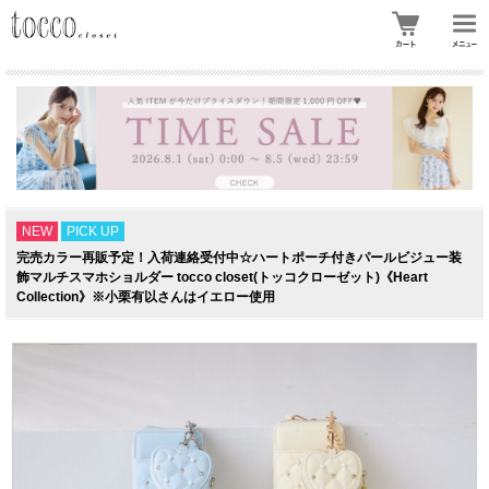
NEW
PICK UP
完売カラー再販予定！入荷連絡受付中☆ハートポーチ付きパールビジュー装
飾マルチスマホショルダー tocco closet(トッコクローゼット)《Heart
Collection》※小栗有以さんはイエロー使用