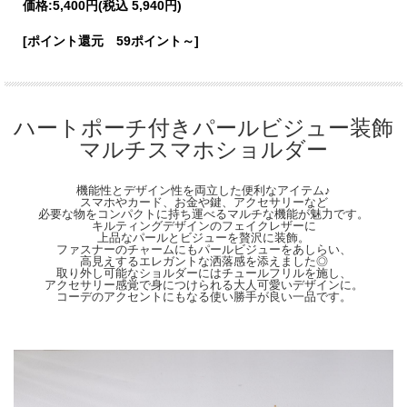
価格:
5,400円
(税込 5,940円)
【Material】
本体：合成皮革 / 合金 / 人工パール
[ポイント還元 59ポイント～]
裏地：ポリエステル / 合成皮革
【Detail】
＜本体＞
高さ：20cm
横幅：9.5cm
ハートポーチ付きパールビジュー装飾
全体マチ(前ポケット含む)：4.5cm
マルチスマホショルダー
前ポケットマチ：1.5cm
ショルダー紐：115cm
＜ハートポーチ＞
機能性とデザイン性を両立した便利なアイテム♪
高さ：7.5cm
スマホやカード、お金や鍵、アクセサリーなど
横幅：7.5cm
必要な物をコンパクトに持ち運べるマルチな機能が魅力です。
マチ：2.5cm
キルティングデザインのフェイクレザーに
上品なパールとビジューを贅沢に装飾。
【Color】#28 アイボリー/#33 ピンク/#05 ブラック/#81 イエロー/#56 スカイブルー
ファスナーのチャームにもパールビジューをあしらい、
高見えするエレガントな洒落感を添えました◎
【Attention】サイズは平置きサイズとなりますので測り方により誤差が出る場合が
取り外し可能なショルダーにはチュールフリルを施し、
アクセサリー感覚で身につけられる大人可愛いデザインに。
ございます。 色合いはモニター環境により若干の誤差が出ます。 ライティングや
コーデのアクセントにもなる使い勝手が良い一品です。
天候によりモデル画像と物撮り画像のカラーに違いある場合、物撮り画像の方が実
際のカラーに近い状態で撮影されておりますので、そちらを参考にしてくださいま
せ。