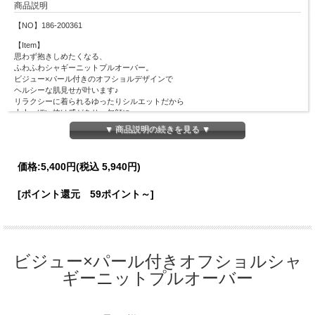
商品説明
【NO】186-200361
【Item】
思わず抱きしめたくなる、
ふわふわシャギーニットプルオーバー。
ビジュー×パール付きのオフショルデザインで
ヘルシーな肌見せが叶います♪
リラクシーに着られるゆったりシルエットだから
大人っぽい抜け感があり、旬顔に。
いつものコーデに取り入れるだけで色香が薫る、
▼ 商品説明の続きを見る ▼
シーズンライクなあざと可愛い１枚です。
【Material】
価格:
5,400円
(税込 5,940円)
ナイロン61％、レーヨン25％、ポリエステル14％
【Detail】
[ポイント還元 59ポイント～]
総丈：42cm
身幅：46cm
肩幅：41cm
袖丈：45cm
袖口幅：7.5cm
裾幅：34cm
ビジュー×パール付きオフショルシャ
【Color】
ギーニットプルオーバー
#49 オフホワイト/#15 グレー/#01 ベージュ
【Attention】