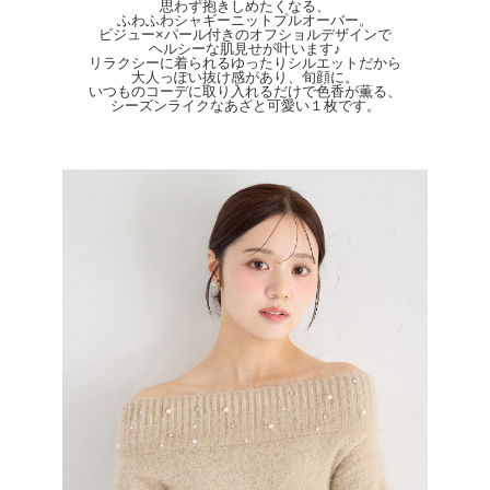
サイズは平置きサイズとなりますので測り方により誤差が出る場合がございます。
思わず抱きしめたくなる、
色合いはモニター環境により若干の誤差が出ます。 ライティングや天候によりモ
ふわふわシャギーニットプルオーバー。
ビジュー×パール付きのオフショルデザインで
デル画像と物撮り画像のカラーに違いある場合、物撮り画像の方が
ヘルシーな肌見せが叶います♪
実際のカラーに近い状態で撮影されておりますので、そちらを参考にしてください
リラクシーに着られるゆったりシルエットだから
ませ。
大人っぽい抜け感があり、旬顔に。
いつものコーデに取り入れるだけで色香が薫る、
シーズンライクなあざと可愛い１枚です。