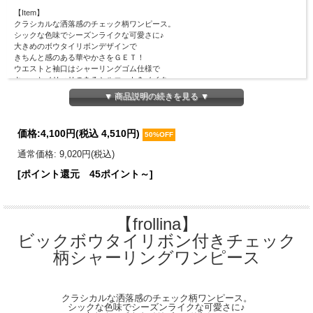
【Item】
クラシカルな洒落感のチェック柄ワンピース。
シックな色味でシーズンライクな可愛さに♪
大きめのボウタイリボンデザインで
きちんと感のある華やかさをＧＥＴ！
ウエストと袖口はシャーリングゴム仕様で
キュッとメリハリのあるシルエットをメイク。
プチフリルが愛らしいアクセントになっています◎
▼ 商品説明の続きを見る ▼
ふんわり広がるティアードデザインだから
スタイルＵＰ見えしながら着映えてくれる１着です。
価格:
4,100円
(税込 4,510円)
【Material】
50%OFF
表地：ポリエステル100％
通常価格: 9,020円(税込)
裏地：ポリエステル100％
[ポイント還元 45ポイント～]
【Detail】
着丈：119cm
肩幅：33cm
バスト：50cm
【frollina】
ウエスト周囲：64cm
袖丈：58cm
ビックボウタイリボン付きチェック
裾幅：178cm
柄シャーリングワンピース
※ウエストゴム仕様
※ファスナーなし
【Color】
#01 ベージュ/#15 グレー
クラシカルな洒落感のチェック柄ワンピース。
シックな色味でシーズンライクな可愛さに♪