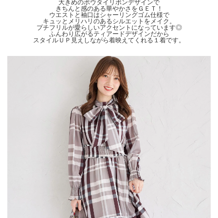
【Attention】
大きめのボウタイリボンデザインで
きちんと感のある華やかさをＧＥＴ！
サイズは平置きサイズとなりますので測り方により誤差が出る場合がございます。
ウエストと袖口はシャーリングゴム仕様で
色合いはモニター環境により若干の誤差が出ます。 ライティングや天候によりモ
キュッとメリハリのあるシルエットをメイク。
デル画像と物撮り画像のカラーに違いある場合、物撮り画像の方が
プチフリルが愛らしいアクセントになっています◎
実際のカラーに近い状態で撮影されておりますので、そちらを参考にしてください
ふんわり広がるティアードデザインだから
スタイルＵＰ見えしながら着映えてくれる１着です。
ませ。