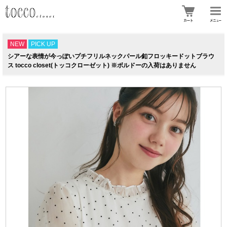
NEW
PICK UP
シアーな表情が今っぽいプチフリルネックパール釦フロッキードットブラウ
ス tocco closet(トッコクローゼット) ※ボルドーの入荷はありません