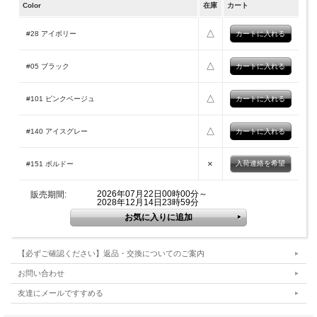
Color
在庫
カート
△
#28 アイボリー
△
#05 ブラック
△
#101 ピンクベージュ
△
#140 アイスグレー
×
入荷連絡を希望
#151 ボルドー
2026年07月22日00時00分～
販売期間:
2028年12月14日23時59分
【必ずご確認ください】返品・交換についてのご案内
お問い合わせ
友達にメールですすめる