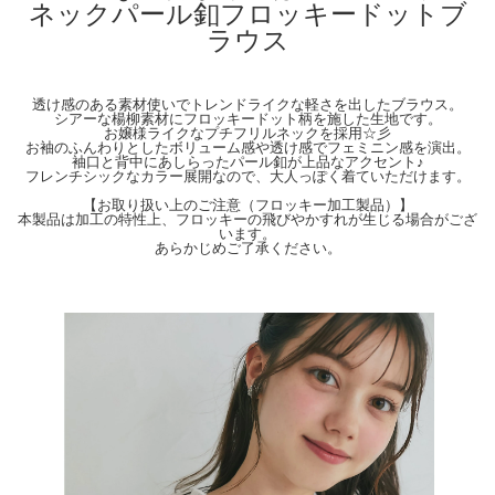
ネックパール釦フロッキードットブ
裾幅：96cm
ラウス
【Color】#28 アイボリー/ #101 ピンクベージュ/ #05 ブラック/ #140 アイスグレー
【Attention】サイズは平置きサイズとなりますので測り方により誤差が出る場合が
ございます。 色合いはモニター環境により若干の誤差が出ます。 ライティングや
透け感のある素材使いでトレンドライクな軽さを出したブラウス。
天候によりモデル画像と物撮り画像のカラーに違いある場合、物撮り画像の方が実
シアーな楊柳素材にフロッキードット柄を施した生地です。
際のカラーに近い状態で撮影されておりますので、そちらを参考にしてくださいま
お嬢様ライクなプチフリルネックを採用☆彡
せ。
お袖のふんわりとしたボリューム感や透け感でフェミニン感を演出。
袖口と背中にあしらったパール釦が上品なアクセント♪
フレンチシックなカラー展開なので、大人っぽく着ていただけます。
【お取り扱い上のご注意（フロッキー加工製品）】
本製品は加工の特性上、フロッキーの飛びやかすれが生じる場合がござ
います。
あらかじめご了承ください。