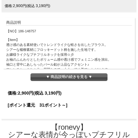
価格:2,900円(税込 3,190円)
商品説明
【NO】186-148757
【Item】
透け感のある素材使いでトレンドライクな軽さを出したブラウス。
シアーな楊柳素材にフロッキードット柄を施した生地です。
お嬢様ライクなプチフリルネックを採用☆彡
お袖のふんわりとしたボリューム感や透け感でフェミニン感を演出。
袖口と背中にあしらったパール釦が上品なアクセント♪
フレンチシックなカラー展開なので、大人っぽく着ていただけます。
▼ 商品説明の続きを見る ▼
【お取り扱い上のご注意（フロッキー加工製品）】
本製品は加工の特性上、フロッキーの飛びやかすれが生じる場合がございます。
あらかじめご了承ください。
価格:
2,900円
(税込 3,190円)
【Material】
表地：ポリエステル100%
[ポイント還元 31ポイント～]
裏地：ポリエステル100%
【Detail】
総丈：52cm
【ronevy】
肩幅：35cm
身幅：90cm
シアーな表情が今っぽいプチフリル
袖丈：26cm