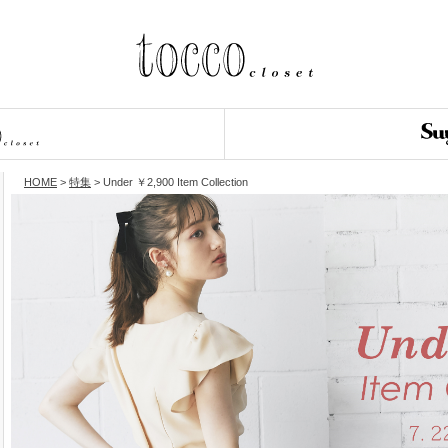
HOME
>
特集
> Under ￥2,900 Item Collection