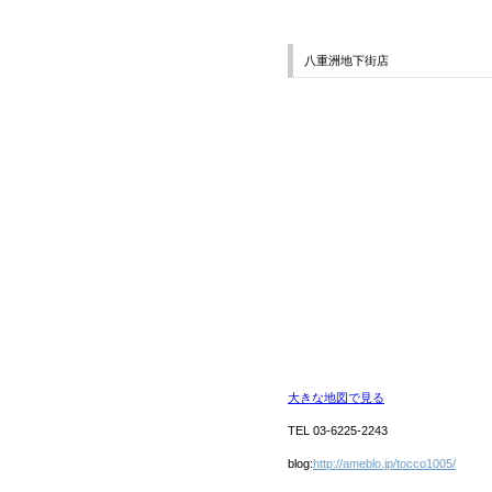
八重洲地下街店
大きな地図で見る
TEL 03-6225-2243
blog:
http://ameblo.jp/tocco1005/