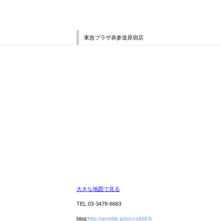
東急プラザ表参道原宿店
大きな地図で見る
TEL 03-3478-6663
blog:
http://ameblo.jp/tocco6663/