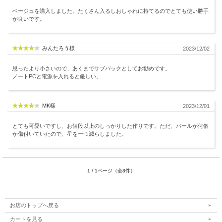
ベージュを購入しました。たくさん入るしおしゃれに持てるのでとても使い勝手
が良いです。
みんたろう様
2023/12/02
思ったより小さいので、あくまでサブバックとしてお勧めです。
ノートPCと電源を入れると厳しい。
MK様
2023/12/01
とても可愛いですし、お値段以上のしっかりした作りです。ただ、パールが何個
か傷付いていたので、星を一つ減らしました。
1 / 1ページ（全8件）
お店のトップへ戻る
カートを見る