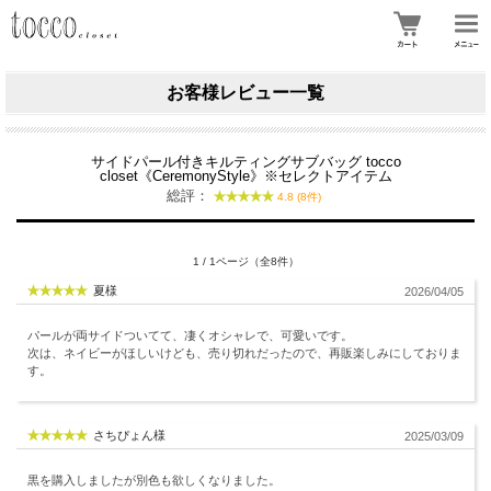
お客様レビュー一覧
サイドパール付きキルティングサブバッグ tocco
closet《CeremonyStyle》※セレクトアイテム
総評：
4.8 (8件)
1 / 1ページ（全8件）
夏様
2026/04/05
パールが両サイドついてて、凄くオシャレで、可愛いです。
次は、ネイビーがほしいけども、売り切れだったので、再販楽しみにしておりま
す。
さちぴょん様
2025/03/09
黒を購入しましたが別色も欲しくなりました。