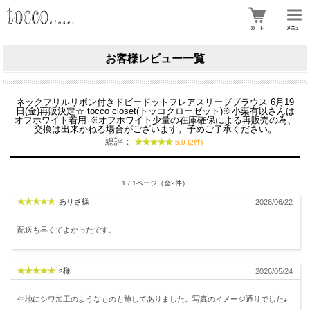
お客様レビュー一覧
ネックフリルリボン付きドビードットフレアスリーブブラウス 6月19
日(金)再販決定☆ tocco closet(トッコクローゼット)※小栗有以さんは
オフホワイト着用 ※オフホワイト少量の在庫確保による再販売の為、
交換は出来かねる場合がございます。予めご了承ください。
総評：
5.0 (2件)
1 / 1ページ（全2件）
ありさ様
2026/06/22
配送も早くてよかったです。
s様
2026/05/24
生地にシワ加工のようなものも施してありました。写真のイメージ通りでした♪