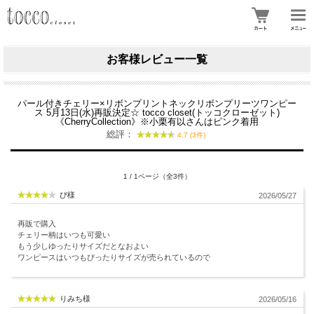
お客様レビュー一覧
パール付きチェリー×リボンプリントネックリボンプリーツワンピー
ス 5月13日(水)再販決定☆ tocco closet(トッコクローゼット)
《CherryCollection》※小栗有以さんはピンク着用
総評：
4.7 (3件)
1 / 1ページ（全3件）
ぴ様
2026/05/27
再販で購入
チェリー柄はいつも可愛い
もう少しゆったりサイズだとなおよい
ワンピースはいつもぴったりサイズが売られているので
りみち様
2026/05/16