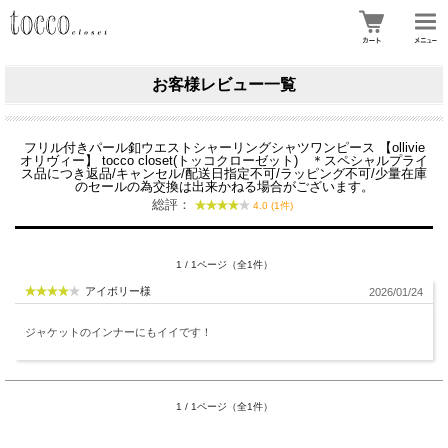
お客様レビュー一覧
フリル付きパール釦ウエストシャーリングシャツワンピース 【ollivie
オリヴィー】 tocco closet(トッコクローゼット) ＊スペシャルプライ
ス品につき返品/キャンセル/配送日指定不可/ラッピング不可/少量在庫
のセールの為交換は出来かねる場合がございます。
総評：
4.0 (1件)
1 / 1ページ（全1件）
アイボリー様
2026/01/24
ジャケットのインナーにもイイです！
1 / 1ページ（全1件）