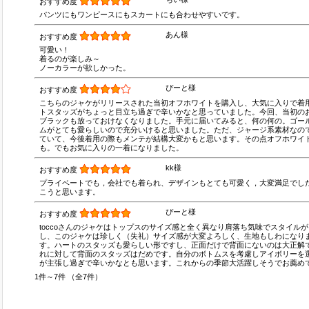
おすすめ度
パンツにもワンピースにもスカートにも合わせやすいです。
あん様
おすすめ度
可愛い！
着るのが楽しみ～
ノーカラーが欲しかった。
ぴーと様
おすすめ度
こちらのジャケがリリースされた当初オフホワイトを購入し、大気に入りで着
トスタッズがちょっと目立ち過ぎで辛いかなと思っていました。今回、当初の
ブラックも放っておけなくなりました。手元に届いてみると、何の何の。ゴー
ムがとても愛らしいので充分いけると思いました。ただ、ジャージ系素材なの
ていて、今後着用の際もメンテが結構大変かもと思います。その点オフホワイ
も。でもお気に入りの一着になりました。
kk様
おすすめ度
プライベートでも，会社でも着られ、デザインもとても可愛く，大変満足でし
こうと思います。
ぴーと様
おすすめ度
toccoさんのジャケはトップスのサイズ感と全く異なり肩落ち気味でスタイル
し、このジャケは珍しく（失礼）サイズ感が大変よろしく、生地もしわになり
す。ハートのスタッズも愛らしい形ですし、正面だけで背面にないのは大正解
れに対して背面のスタッズはだめです。自分のボトムスを考慮しアイボリーを
が主張し過ぎで辛いかなとも思います。これからの季節大活躍しそうでお薦め
1件～7件 （全7件）