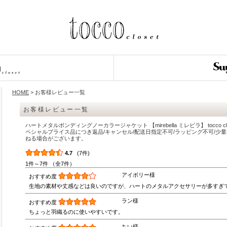
HOME
> お客様レビュー一覧
お客様レビュー一覧
ハートメタルボンディングノーカラージャケット 【mirebella ミレビラ】 tocco c
ペシャルプライス品につき返品/キャンセル/配送日指定不可/ラッピング不可/少
ねる場合がございます。
4.7
(7件)
1件～7件 （全7件）
アイボリー様
おすすめ度
生地の素材や丈感などは良いのですが、ハートのメタルアクセサリーが多すぎ
ラン様
おすすめ度
ちょっと羽織るのに使いやすいです。
ちい様