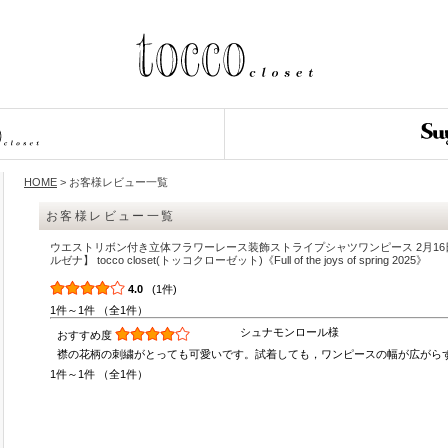
HOME
> お客様レビュー一覧
お客様レビュー一覧
ウエストリボン付き立体フラワーレース装飾ストライプシャツワンピース 2月16日(日)
ルゼナ】 tocco closet(トッコクローゼット)《Full of the joys of spring 2025》
4.0
(1件)
1件～1件 （全1件）
シュナモンロール様
おすすめ度
襟の花柄の刺繍がとっても可愛いです。試着しても，ワンピースの幅が広がら
1件～1件 （全1件）