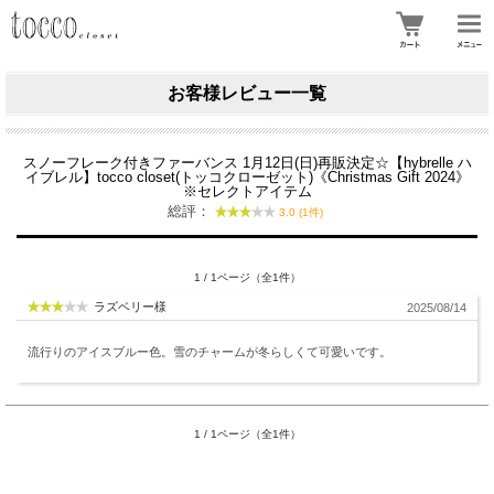
お客様レビュー一覧
スノーフレーク付きファーバンス 1月12日(日)再販決定☆【hybrelle ハ
イブレル】tocco closet(トッコクローゼット)《Christmas Gift 2024》
※セレクトアイテム
総評：
3.0 (1件)
1 / 1ページ（全1件）
ラズベリー様
2025/08/14
流行りのアイスブルー色。雪のチャームが冬らしくて可愛いです。
1 / 1ページ（全1件）