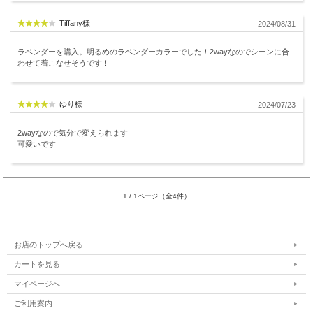
Tiffany様
2024/08/31
ラベンダーを購入。明るめのラベンダーカラーでした！2wayなのでシーンに合
わせて着こなせそうです！
ゆり様
2024/07/23
2wayなので気分で変えられます
可愛いです
1 / 1ページ（全4件）
お店のトップへ戻る
カートを見る
マイページへ
ご利用案内