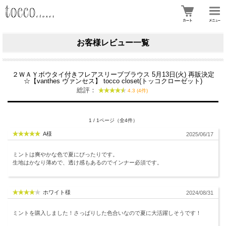
お客様レビュー一覧
２ＷＡＹボウタイ付きフレアスリーブブラウス 5月13日(火) 再販決定
☆【vanthes ヴァンセス】 tocco closet(トッコクローゼット)
総評：
4.3 (4件)
1 / 1ページ（全4件）
A様
2025/06/17
ミントは爽やかな色で夏にぴったりです。
生地はかなり薄めで、透け感もあるのでインナー必須です。
ホワイト様
2024/08/31
ミントを購入しました！さっぱりした色合いなので夏に大活躍しそうです！