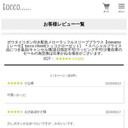
お客様レビュー一覧
ボウタイリボン付き配色メローラッフルスリーブブラウス【meramo
ミレーモ】tocco closet(トッコクローゼット) ＊スペシャルプライス
品につき返品/キャンセル/配送日指定不可/ラッピング不可/少量在庫の
セールの為交換は出来かねる場合がございます。
総評：
4.5 (2件)
1 / 1ページ（全2件）
りな様
2025/09/13
可愛いかった
えびあぼかど様
2024/05/17
少しボタンが止めづらいですが，かわいいです。