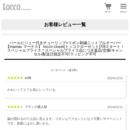
お客様レビュー一覧
パールビジュー付きチューリップ×リボン刺繍ニットプルオーバー
【marnas マーナス】 tocco closet(トッコクローゼット)7/8スタート！
スペシャルプライス＊スペシャルプライス品につき返品/交換/キャン
セル/配送日指定不可/ラッピング不可
1 / 1ページ（全2件）
an様
2024/12/19
かわいくてとても気にいっている。
ブラック購入様
2024/01/12
脇が隠れるので上品に見えます。リボンもアクセントになり可愛いサマーニット
です。真夏には少し暑いかも。