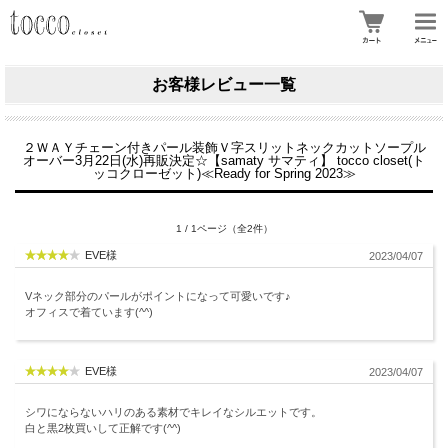
お客様レビュー一覧
２ＷＡＹチェーン付きパール装飾Ｖ字スリットネックカットソープル
オーバー3月22日(水)再販決定☆【samaty サマティ】 tocco closet(ト
ッコクローゼット)≪Ready for Spring 2023≫
1 / 1ページ（全2件）
EVE様
2023/04/07
Vネック部分のパールがポイントになって可愛いです♪
オフィスで着ています(^^)
EVE様
2023/04/07
シワにならないハリのある素材でキレイなシルエットです。
白と黒2枚買いして正解です(^^)