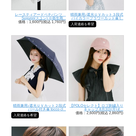
レースティアードペチパンツ
晴雨兼用♪遮光ＵＶカット３段式
Suyunn(スユン) ※衛生商...
バイカラーフラワーカット傘 t...
価格：1,600円(税込 1,760円)
入荷連絡を希望
晴雨兼用♪遮光ＵＶカット２段式
【POLOセレクト】ロゴ刺繍入り
パール付き傘 tocco cl...
キャップ 8月3日(月)オ...
価格：2,600円(税込 2,860円)
入荷連絡を希望