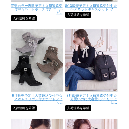
完売カラー再販予定！入荷連絡受
8/13販売予定！入荷連絡受付中☆
付中☆ハートポーチ付きパール
ヘアネットキャスケット《S...
ビ...
入荷連絡を希望
入荷連絡を希望
9月販売予定！入荷連絡受付中☆
8月販売予定！入荷連絡受付中☆
２ＷＡＹリボン付きホットフィ
可愛いのに大容量♪デイリーに
ッ...
活...
入荷連絡を希望
入荷連絡を希望