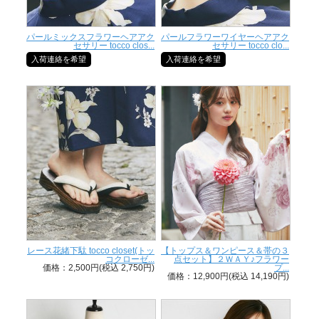
パールミックスフラワーヘアアク
パールフラワーワイヤーヘアアク
セサリー tocco clos...
セサリー tocco clo...
入荷連絡を希望
入荷連絡を希望
レース花緒下駄 tocco closet(トッ
【トップス＆ワンピース＆帯の３
コクローゼ...
点セット】２ＷＡＹ♪フラワー
価格：2,500円(税込 2,750円)
プ...
価格：12,900円(税込 14,190円)