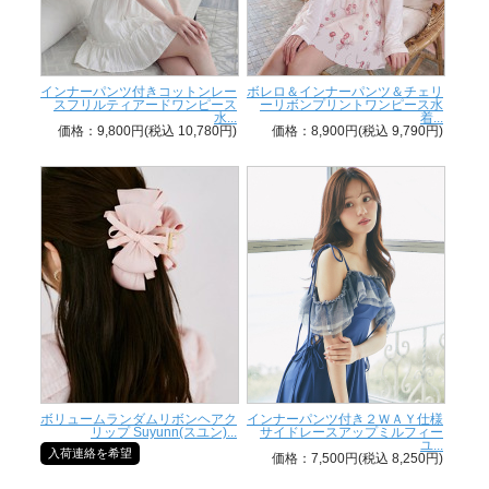
インナーパンツ付きコットンレー
ボレロ＆インナーパンツ＆チェリ
スフリルティアードワンピース
ーリボンプリントワンピース水
水...
着...
価格：9,800円(税込 10,780円)
価格：8,900円(税込 9,790円)
ボリュームランダムリボンヘアク
インナーパンツ付き２ＷＡＹ仕様
リップ Suyunn(スユン)...
サイドレースアップミルフィー
ユ...
入荷連絡を希望
価格：7,500円(税込 8,250円)