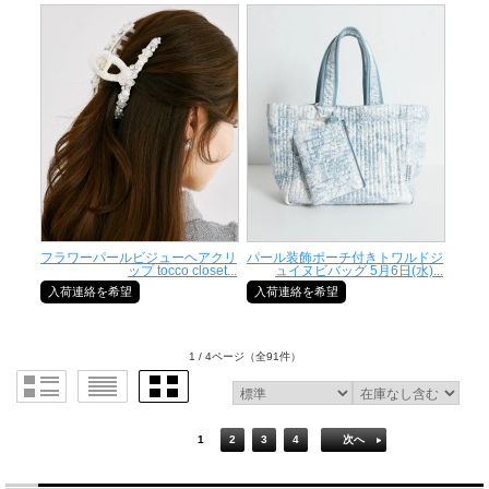
フラワーパールビジューヘアクリ
パール装飾ポーチ付きトワルドジ
ップ tocco closet...
ュイヌビバッグ 5月6日(水)...
入荷連絡を希望
入荷連絡を希望
1 / 4ページ
（全91件）
1
2
3
4
次へ