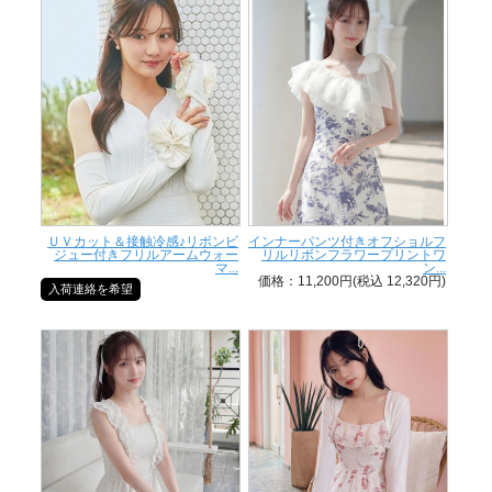
ＵＶカット＆接触冷感♪リボンビ
インナーパンツ付きオフショルフ
ジュー付きフリルアームウォー
リルリボンフラワープリントワ
マ...
ン...
価格：11,200円(税込 12,320円)
入荷連絡を希望