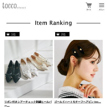
1位
2位
ン
リボン付きシアーチェック刺繍ヒールパ
ゴールドハートモチーフヘアピン toc…
ボ
ー…
ン