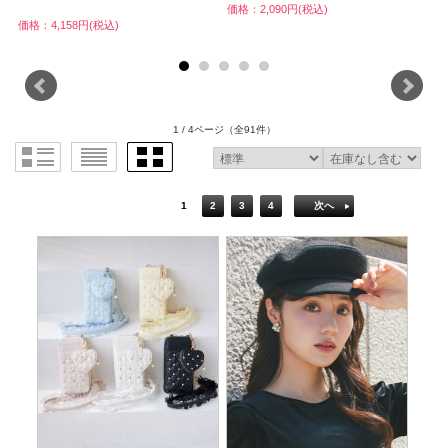
価格：2,090円(税込)
価格：4,158円(税込)
価
1 / 4ページ
（全91件）
1
2
3
4
次へ