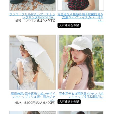
フラワーフリル付きシアーストラ
完全遮光＆接触冷感＆抗菌防臭＆
ップサンダルtocco clo...
洗濯ＯＫ♪フェイスカバー付き
価格：5,400円(税込 5,940円)
パ...
入荷連絡を希望
晴雨兼用♪完全遮光リボンデザイ
完全遮光＆抗菌防臭♪サテンリボ
ンホイップフリル折り畳みジャ
ンキャップ 6月22日(月)...
ン...
入荷連絡を希望
価格：5,900円(税込 6,490円)