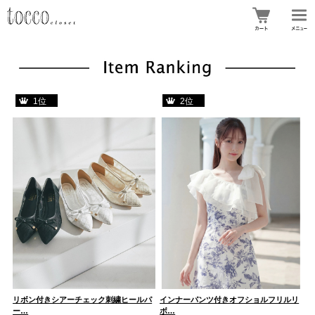
1位
2位
ン
リボン付きシアーチェック刺繍ヒールパ
インナーパンツ付きオフショルフリルリ
ボ
ー…
ボ…
ン