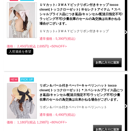
ＵＶカット♪３ＷＡＹビックリボン付きキャップ tocco
closet(トッコクローゼット) ※セレクトアイテム ＊スペ
シャルプライス品につき返品/キャンセル/配送日指定不可/
ラッピング不可/少量在庫のセールの為交換は出来かねる
場合がございます。
ＵＶカット♪３ＷＡＹビックリボン付きキャップ
通常価格：5,390円(税込)
価格： 2,450円(税込 2,695円)
<50%OFF>
入荷連絡を希望
NEW
PICK UP
リボン＆パール付きペーパーキャペリンハット tocco
closet(トッコクローゼット) ＊スペシャルプライス品につ
き返品/キャンセル/配送日指定不可/ラッピング不可/少量
在庫のセールの為交換は出来かねる場合がございます。
リボン＆パール付きペーパーキャペリンハット
通常価格：6,490円(税込)
価格： 1,180円(税込 1,298円)
<80%OFF>