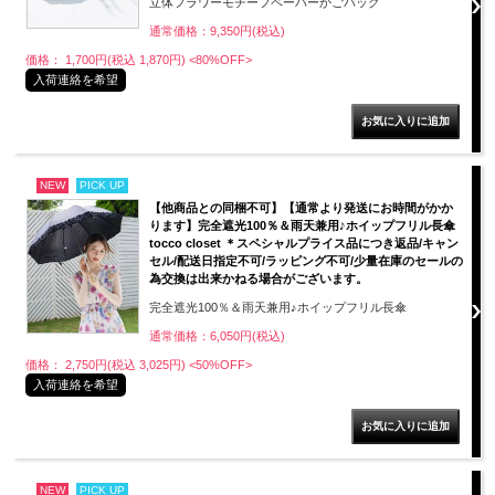
立体フラワーモチーフペーパーかごバッグ
通常価格：9,350円(税込)
価格： 1,700円(税込 1,870円)
<80%OFF>
入荷連絡を希望
NEW
PICK UP
【他商品との同梱不可】【通常より発送にお時間がかか
ります】完全遮光100％＆雨天兼用♪ホイップフリル長傘
tocco closet ＊スペシャルプライス品につき返品/キャン
セル/配送日指定不可/ラッピング不可/少量在庫のセールの
為交換は出来かねる場合がございます。
完全遮光100％＆雨天兼用♪ホイップフリル長傘
通常価格：6,050円(税込)
価格： 2,750円(税込 3,025円)
<50%OFF>
入荷連絡を希望
NEW
PICK UP