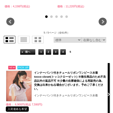
価格：4,158円(税込)
価格：11,220円(税込)
価
5 / 5ページ
（全91件）
前へ
1
2
3
4
5
NEW
PICK UP
インナーパンツ付きチュールリボンワンピース水着
tocco closet(トッコクローゼット) ※衛生商品のため不良
品以外の返品不可 ※少量の在庫確保による再販売の為、
交換は出来かねる場合がございます。予めご了承くださ
い。
インナーパンツ付きチュールリボンワンピース水着
価格： 6,900円(税込 7,590円)
入荷連絡を希望