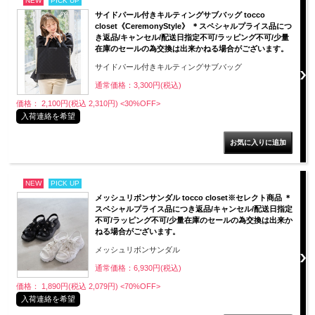
NEW
PICK UP
サイドパール付きキルティングサブバッグ tocco
closet《CeremonyStyle》 ＊スペシャルプライス品につ
き返品/キャンセル/配送日指定不可/ラッピング不可/少量
在庫のセールの為交換は出来かねる場合がございます。
サイドパール付きキルティングサブバッグ
通常価格：3,300円(税込)
価格： 2,100円(税込 2,310円)
<30%OFF>
入荷連絡を希望
NEW
PICK UP
メッシュリボンサンダル tocco closet※セレクト商品 ＊
スペシャルプライス品につき返品/キャンセル/配送日指定
不可/ラッピング不可/少量在庫のセールの為交換は出来か
ねる場合がございます。
メッシュリボンサンダル
通常価格：6,930円(税込)
価格： 1,890円(税込 2,079円)
<70%OFF>
入荷連絡を希望