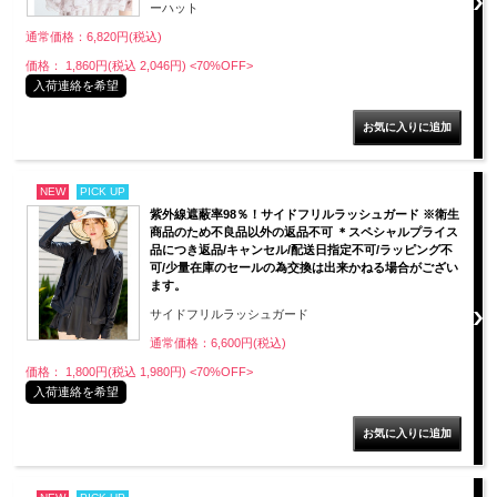
ーハット
通常価格：6,820円(税込)
価格： 1,860円(税込 2,046円)
<70%OFF>
入荷連絡を希望
NEW
PICK UP
紫外線遮蔽率98％！サイドフリルラッシュガード ※衛生
商品のため不良品以外の返品不可 ＊スペシャルプライス
品につき返品/キャンセル/配送日指定不可/ラッピング不
可/少量在庫のセールの為交換は出来かねる場合がござい
ます。
サイドフリルラッシュガード
通常価格：6,600円(税込)
価格： 1,800円(税込 1,980円)
<70%OFF>
入荷連絡を希望