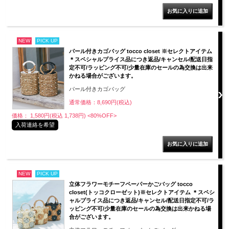
NEW
PICK UP
パール付きカゴバッグ tocco closet ※セレクトアイテム
＊スペシャルプライス品につき返品/キャンセル/配送日指
定不可/ラッピング不可/少量在庫のセールの為交換は出来
かねる場合がございます。
パール付きカゴバッグ
通常価格：8,690円(税込)
価格： 1,580円(税込 1,738円)
<80%OFF>
入荷連絡を希望
NEW
PICK UP
立体フラワーモチーフペーパーかごバッグ tocco
closet(トッコクローゼット)※セレクトアイテム ＊スペシ
ャルプライス品につき返品/キャンセル/配送日指定不可/ラ
ッピング不可/少量在庫のセールの為交換は出来かねる場
合がございます。