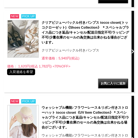
NEW
PICK UP
クリアビジューバックル付きパンプス tocco closet(トッ
コクローゼット)《Shoes Collection》 ＊スペシャルプラ
イス品につき返品/キャンセル/配送日指定不可/ラッピング
不可/少量在庫のセールの為交換は出来かねる場合がござ
います。
クリアビジューバックル付きパンプス
通常価格：5,940円(税込)
価格： 1,620円(税込 1,782円)
<70%OFF>
入荷連絡を希望
NEW
PICK UP
ウォッシャブル機能♪フラワーレース＆リボン付きストロ
ーハット tocco closet《UV Item Collection》＊スペシ
ャルプライス品につき返品/キャンセル/配送日指定不可/ラ
ッピング不可/少量在庫のセールの為交換は出来かねる場
合がございます。
ウォッシャブル機能♪フラワーレース＆リボン付きストロ