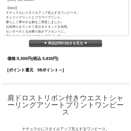
【Item】
ナチュラルにスタイルアップ見えするワンピース。
チェリープリントとフラワープリント、
愛らしく華やかな柄をご用意しました♪
お顔周りをスッキリ見せるＶネックを採用。
センターのくるみ飾り釦がアクセントに。
肩はリボン付きのドロストデザインで
高感度な洒落感を添えました。
▼ 商品説明の続きを見る ▼
ウエストはフリル付きのシャーリングゴム仕様で
キュッとメリハリのあるシルエットをメイク！
ベルト要らずで細見えに導きます◎
価格:
5,300円
(税込 5,830円)
シアーで軽やかな生地で仕上げた
真夏から晩夏、秋まで使えるシックな色味の１着。
[ポイント還元 58ポイント～]
※Attention※
プリントの特性上、縫製を施す際に
表面に細かな糸の動きが見られる場合がございます。
ご着用の際は摩擦や引っ掛けにはご注意ください。
肩ドロストリボン付きウエストシャ
【関連アイテムはこちら】
https://www.tocco-closet.co.jp/SHOP/389182/392003/list.html
ーリングアソートプリントワンピー
【Material】
ス
表地：ポリエステル100％
裏地：ポリエステル100％
【Detail】
ナチュラルにスタイルアップ見えするワンピース。