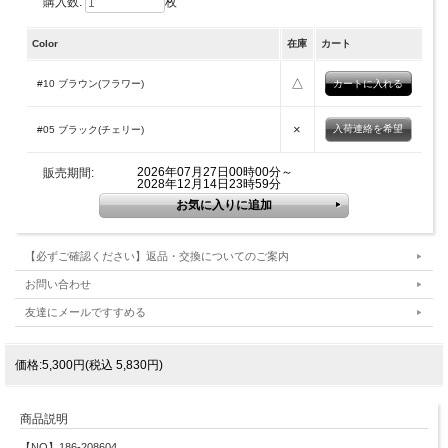
購入数:
枚
Color
在庫
カート
△
#10 ブラウン(フラワー)
×
入荷連絡を希望
#05 ブラック(チェリー)
2026年07月27日00時00分～
販売期間:
2028年12月14日23時59分
【必ずご確認ください】返品・交換についてのご案内
お問い合わせ
友達にメールですすめる
価格:5,300円(税込 5,830円)
商品説明
【NO】186-208604