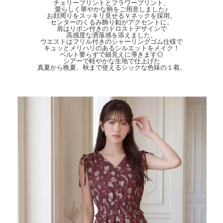
表地：ポリエステル100％
チェリープリントとフラワープリント、
愛らしく華やかな柄をご用意しました♪
裏地：ポリエステル100％
お顔周りをスッキリ見せるＶネックを採用。
センターのくるみ飾り釦がアクセントに。
【Detail】
肩はリボン付きのドロストデザインで
総丈：120.5cm
高感度な洒落感を添えました。
身幅：43.5cm
ウエストはフリル付きのシャーリングゴム仕様で
裾幅：122cm
キュッとメリハリのあるシルエットをメイク！
ベルト要らずで細見えに導きます◎
ウエスト周囲：65cm
シアーで軽やかな生地で仕上げた
※ウエストゴム仕様
真夏から晩夏、秋まで使えるシックな色味の１着。
※ファスナーなし
※前ボタン開閉不可(飾り釦仕様)
【Color】#05 ブラック(チェリー) / #10 ブラウン(フラワー)
【Attention】サイズは平置きサイズとなりますので測り方により誤差が出る場合が
ございます。 色合いはモニター環境により若干の誤差が出ます。 ライティングや
天候によりモデル画像と物撮り画像のカラーに違いある場合、物撮り画像の方が実
際のカラーに近い状態で撮影されておりますので、そちらを参考にしてくださいま
せ。