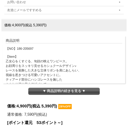
お問い合わせ
友達にメールですすめる
価格:4,900円(税込 5,390円)
商品説明
【NO】186-205697
【Item】
乙女心をくすぐる、旬顔の映えワンピース。
お顔周りをスッキリ見せるカシュクールデザイン♪
レースを装飾した大きな立体リボンを肩にあしらい、
視線を惹きつける可愛いアクセントに。
ティアード部分にハシゴレースを施した
ふんわり切り替えデザインで
程よくボリューミーな華やかさを演出してくれます。
▼ 商品説明の続きを見る ▼
ほんのり凹凸感のあるさらりと軽やかな素材感で
夏のお出かけも快適に過ごせるのが嬉しいポイント。
１枚でコーディネートが即完成するから、
価格:
4,900円
(税込 5,390円)
28%OFF
忙しい朝も5秒で最高に可愛い自分に◎
デイリーからリゾートまでぴったりな主役アイテムです。
通常価格: 7,590円(税込)
[ポイント還元 53ポイント～]
【Material】