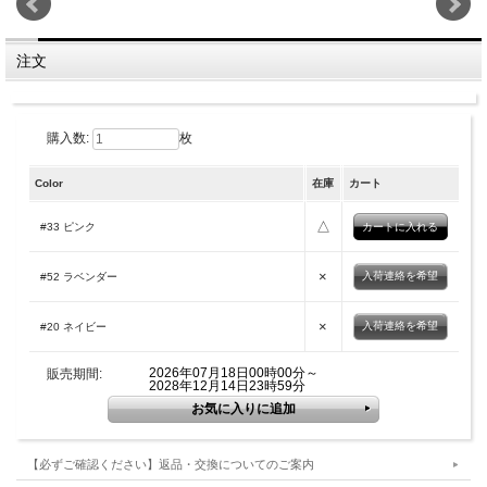
注文
購入数:
枚
Color
在庫
カート
△
#33 ピンク
×
入荷連絡を希望
#52 ラベンダー
×
入荷連絡を希望
#20 ネイビー
2026年07月18日00時00分～
販売期間:
2028年12月14日23時59分
【必ずご確認ください】返品・交換についてのご案内