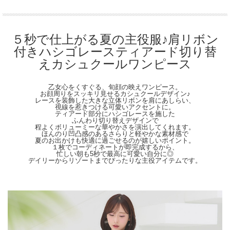
表地：ポリエステル100％
裏地：ポリエステル100％
【Detail】
総丈：126cm
５秒で仕上がる夏の主役服♪肩リボン
身幅：44cm
付きハシゴレースティアード切り替
肩幅：31cm
裾幅：170cm
えカシュクールワンピース
ウエスト周囲：70cm
※ウエスト後ろゴム仕様
※サイドファスナーあり
乙女心をくすぐる、旬顔の映えワンピース。
お顔周りをスッキリ見せるカシュクールデザイン♪
【Color】#33 ピンク/#52 ラベンダー/#20 ネイビー
レースを装飾した大きな立体リボンを肩にあしらい、
視線を惹きつける可愛いアクセントに。
【Attention】サイズは平置きサイズとなりますので測り方により誤差が出る場合が
ティアード部分にハシゴレースを施した
ございます。 色合いはモニター環境により若干の誤差が出ます。 ライティングや
ふんわり切り替えデザインで
天候によりモデル画像と物撮り画像のカラーに違いある場合、物撮り画像の方が
程よくボリューミーな華やかさを演出してくれます。
ほんのり凹凸感のあるさらりと軽やかな素材感で
実際のカラーに近い状態で撮影されておりますので、そちらを参考にしてください
夏のお出かけも快適に過ごせるのが嬉しいポイント。
ませ。
１枚でコーディネートが即完成するから、
忙しい朝も5秒で最高に可愛い自分に◎
デイリーからリゾートまでぴったりな主役アイテムです。